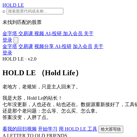
HOLD LE
⌕
未找到匹配的股票
金字塔
交易课
视频
AI-投研
加入会员
关于
登录
金字塔
交易课
视频分享
AI-投研
加入会员
关于
登录
HOLD LE · v2.0
HOLD LE
（Hold Life）
老地方，老规矩，只是主人回来了。
我是大苏，Hold Le的站长！
七年没更新，人也还在，站也还在。数据源重新接好了，工具
还是那个老问题：怎么等、怎么买、怎么拿。
答案没变，人胖了点。
看我的回归视频
开始学习
用 HOLD LE 工具
给大苏写信
A LETTER TO OLD FRIENDS