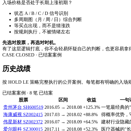
入场价格是否处于长期上涨初期？
状态 A / B / C / D 信号识别
多周期图（月 / 周 / 日）综合判断
等买点出现，而不是猜涨跌
按规则执行，不被情绪左右
先选对股票，再选对时机。
有了这层逻辑打底，你不会轻易怀疑自己的判断，也更容易拿
CASE CLOSED · 已结案案例
历史战绩
按 HOLD LE 策略完整执行的公开案例。每笔都有明确的入
已结案案例 · 8 笔
已结案
股票
区间
收益
一句
贵州茅台
SH600519
2016.05 → 2018.08
+125.3%
一笔最经典的"
海康威视
SZ002415
2017.03 → 2018.02
+88.8%
得概率优势，
伟星新材
SZ002372
2016.07 → 2018.09
+64.5%
建材行业隐藏
爱尔眼科
SZ300015
2017.11 → 2018.08
+52.3%
医疗器械的"长