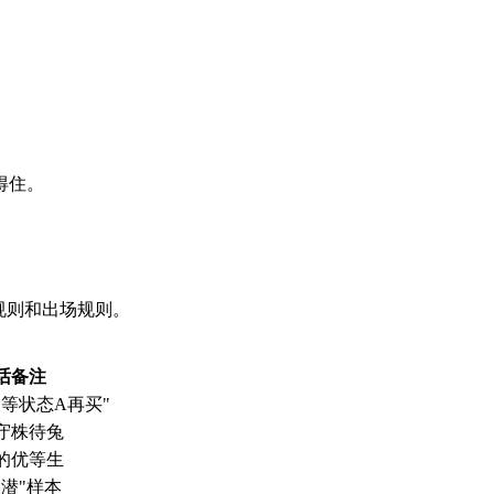
得住。
场规则和出场规则。
话备注
等状态A再买"
守株待兔
的优等生
潜"样本