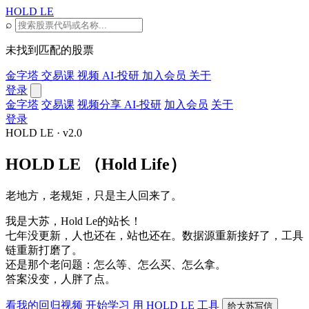
HOLD LE
⌕
未找到匹配的股票
金字塔
交易课
视频
AI-投研
加入会员
关于
登录
金字塔
交易课
视频分享
AI-投研
加入会员
关于
登录
HOLD LE · v2.0
HOLD LE
（Hold Life）
老地方，老规矩，只是主人回来了。
我是大苏，Hold Le的站长！
七年没更新，人也还在，站也还在。数据源重新接好了，工具
链重新打磨了。
还是那个老问题：怎么等、怎么买、怎么拿。
答案没变，人胖了点。
看我的回归视频
开始学习
用 HOLD LE 工具
给大苏写信