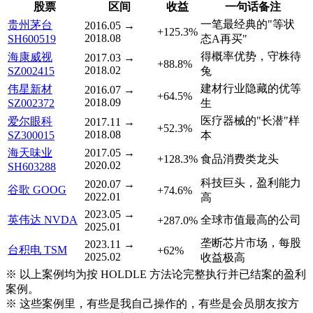
股票
区间
收益
一句话备注
一笔最经典的"等状
贵州茅台
2016.05 →
+125.3%
2018.08
SH600519
态A再买"
得概率优势，守株待
海康威视
2017.03 →
+88.8%
2018.02
SZ002415
兔
建材行业隐藏的优等
伟星新材
2016.07 →
+64.5%
2018.09
SZ002372
生
医疗器械的"长潜"样
爱尔眼科
2017.11 →
+52.3%
2018.08
SZ300015
本
海天味业
2017.05 →
+128.3%
食品消费类龙头
2020.02
SH603288
科技巨头，盈利能力
2020.07 →
谷歌
GOOG
+74.6%
2022.01
高
2023.05 →
英伟达
NVDA
全球市值最高的公司
+287.0%
2025.01
垄断芯片市场，每股
2023.11 →
台积电
TSM
+62%
2025.02
收益极高
※ 以上案例均为按 HOLDLE 方法论完整执行并已结案的盈利
案例。
※ 这些案例里，有些是我自己操作的，有些是会员朋友按方