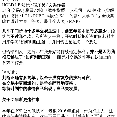
HOLD LE 站长 / 程序员 / 文案作者
17 年交易史
股票 / 外汇 / 数字货币
一人公司 + AI 创业
（曾经
的）德扑 / LOL / PUBG 高段位
Xdite 的新生大学 Ruby 全栈营
编程设计大赛一等奖、最佳个人奖（MVP）
几乎不间断地
十多年交易生涯中
，前五年
基本是
亏多赢少
，始
终跨不过那个坎。和所有人一样，开始时我把所有时间和精力
用来学习"如何判断正确"，并用钱去验证每一个想法。
但恰恰相反，之后几年我开始能持续稳定获利，
并不是因为我
彻底解决了"如何判断正确"
，而是对交易这件事在认知上的
各方面转变。
说实话：
判断正确有多简单，以至于没有复杂的技巧可言。
在交易中更困难的，是学会静静地等待，
等待计划中的事情自己出现，自己去发展。
关于 7 年断更这件事
早年在 P2P 公司做技术，老板 2016 年跑路。作为打工人，法
律责任由法院判定。这事不展开讲了，以后有机会再说。这次