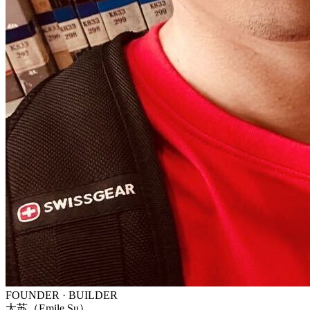
FOUNDER · BUILDER
大苏（Emile Su）